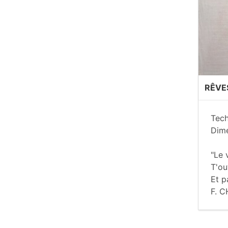
RÊVES
Tech
Dime
"Le 
T'ou
Et p
F. 